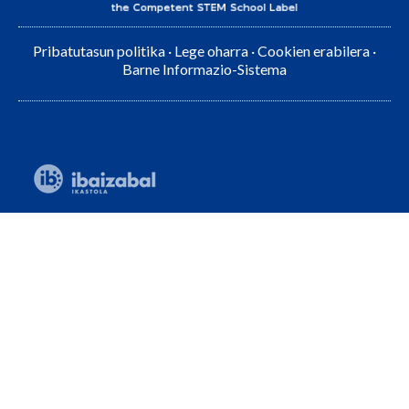
Pribatutasun politika
·
Lege oharra
·
Cookien erabilera
·
Barne Informazio-Sistema