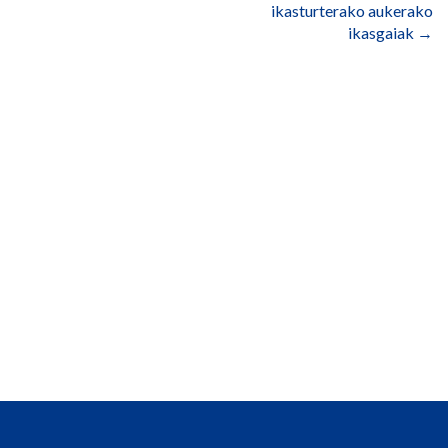
ikasturterako aukerako
ikasgaiak
→