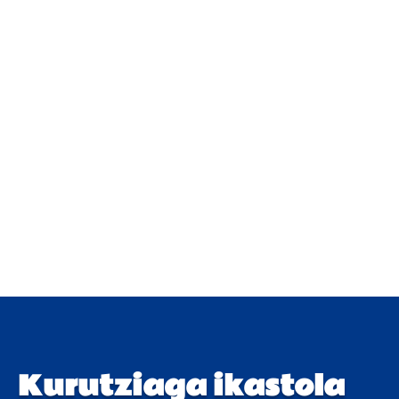
Kurutziaga ikastola