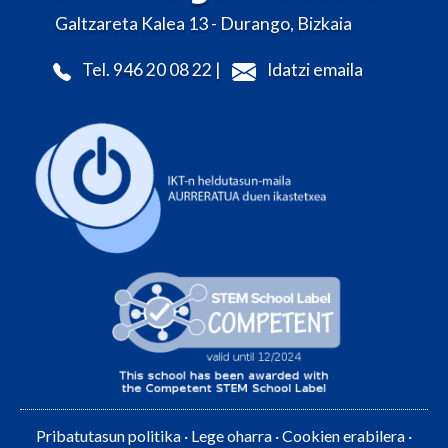
Galtzareta Kalea 13 - Durango, Bizkaia
Tel. 946 20 08 22 |
Idatzi emaila
Pribatutasun politika
·
Lege oharra
·
Cookien erabilera
·