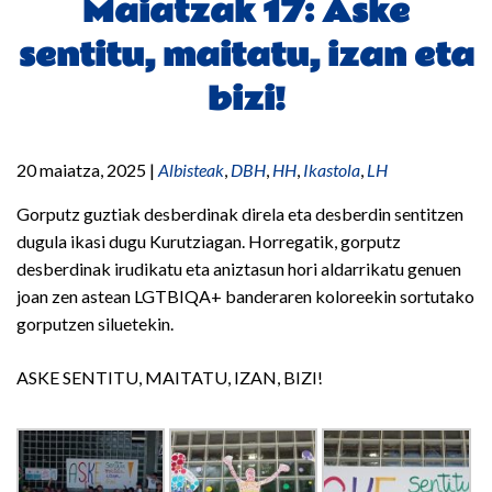
Maiatzak 17: Aske
sentitu, maitatu, izan eta
bizi!
20 maiatza, 2025
|
Albisteak
,
DBH
,
HH
,
Ikastola
,
LH
Gorputz guztiak desberdinak direla eta desberdin sentitzen
dugula ikasi dugu Kurutziagan. Horregatik, gorputz
desberdinak irudikatu eta aniztasun hori aldarrikatu genuen
joan zen astean LGTBIQA+ banderaren koloreekin sortutako
gorputzen siluetekin.
ASKE SENTITU, MAITATU, IZAN, BIZI!