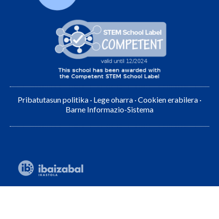
Pribatutasun politika
·
Lege oharra
·
Cookien erabilera
·
Barne Informazio-Sistema