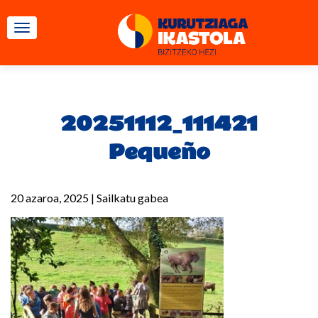
TOGGLE NAVIGATION
20251112_111421
Pequeño
20 azaroa, 2025
|
Sailkatu gabea