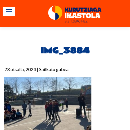
TOGGLE NAVIGATION
IMG_3884
23 otsaila, 2023
|
Sailkatu gabea