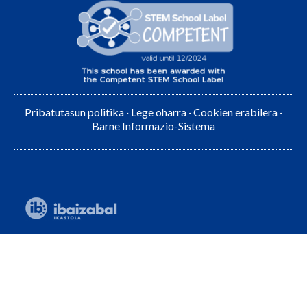
Pribatutasun politika
·
Lege oharra
·
Cookien erabilera
·
Barne Informazio-Sistema