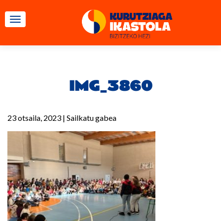
TOGGLE NAVIGATION
IMG_3860
23 otsaila, 2023
|
Sailkatu gabea