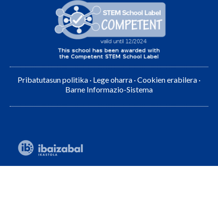
Pribatutasun politika
·
Lege oharra
·
Cookien erabilera
·
Barne Informazio-Sistema