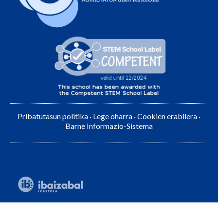
Pribatutasun politika
·
Lege oharra
·
Cookien erabilera
·
Barne Informazio-Sistema