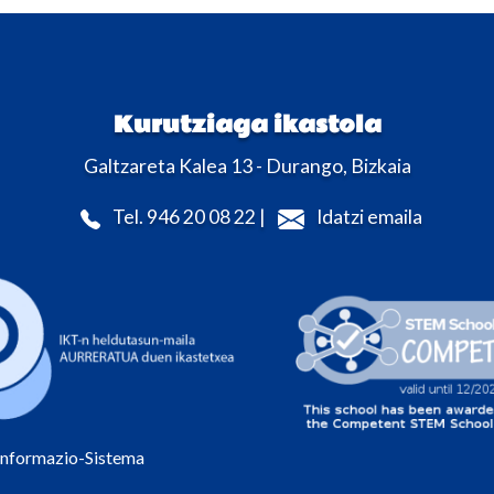
Kurutziaga ikastola
Galtzareta Kalea 13 - Durango, Bizkaia
Tel. 946 20 08 22 |
Idatzi emaila
Informazio-Sistema