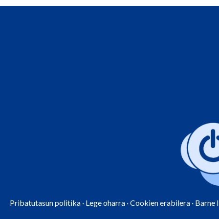
Pribatutasun politika
·
Lege oharra
·
Cookien erabilera
·
Barne 