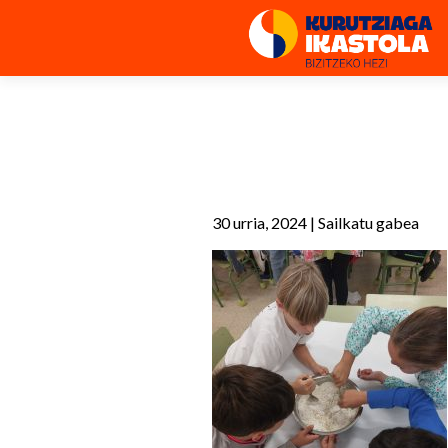
30 urria, 2024
|
Sailkatu gabea