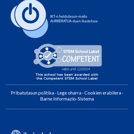
Pribatutasun politika
·
Lege oharra
·
Cookien erabilera
·
Barne Informazio-Sistema