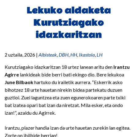
Lekuko aldaketa
Kurutziagako
idazkaritzan
2 uztaila, 2026
|
Albisteak
,
DBH
,
HH
,
Ikastola
,
LH
Kurutziagako idazkaritzan 18 urtez lanean aritu den
Irantzu
Agirre
lankideak bide berri bati ekingo dio. Bere lekukoa
June Bilbaok
hartuko du irailetik aurrera. “Eskerrik asko
bihotzez 18 urte hauetan nirekin bidea partekatu duzuen
guztioi. Zuei laguntzea eta zuen egunerokoaren parte txiki
bat izatea opari bat izan da niretzat. Mila esker, eta ondo
izan!”, azaldu du Agirrek.
Irantzu, plazer handia izan da urte hauetan zurekin lan egitea.
Zorte on ibilbide berrian!