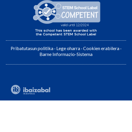
Pribatutasun politika
·
Lege oharra
·
Cookien erabilera
·
Barne Informazio-Sistema