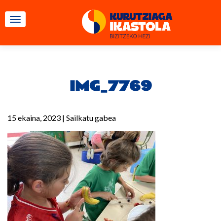
TOGGLE NAVIGATION
IMG_7769
15 ekaina, 2023
|
Sailkatu gabea