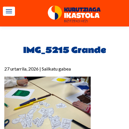
TOGGLE NAVIGATION
IMG_5215 Grande
27 urtarrila, 2026
|
Sailkatu gabea