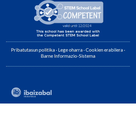
Pribatutasun politika
·
Lege oharra
·
Cookien erabilera
·
Barne Informazio-Sistema