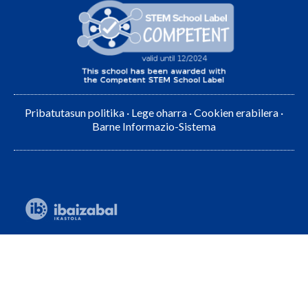
Pribatutasun politika
·
Lege oharra
·
Cookien erabilera
·
Barne Informazio-Sistema