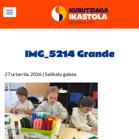
TOGGLE NAVIGATION
IMG_5214 Grande
27 urtarrila, 2026
|
Sailkatu gabea