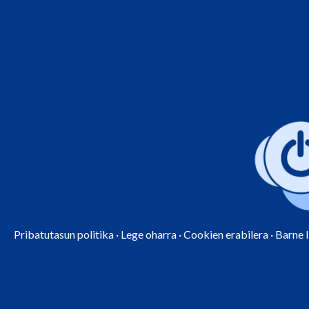
Pribatutasun politika
·
Lege oharra
·
Cookien erabilera
·
Barne 