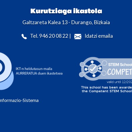
Kurutziaga ikastola
Galtzareta Kalea 13 - Durango, Bizkaia
Tel. 946 20 08 22 |
Idatzi emaila
Informazio-Sistema