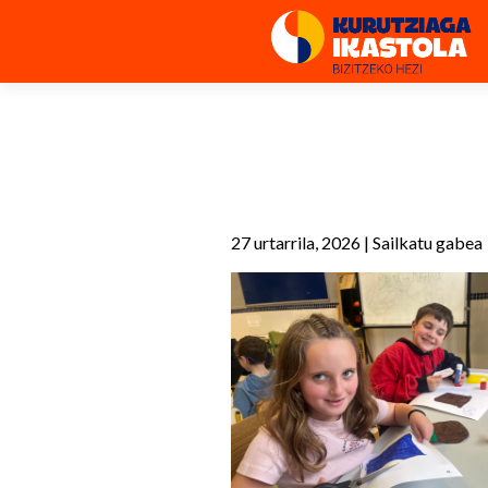
27 urtarrila, 2026
|
Sailkatu gabea