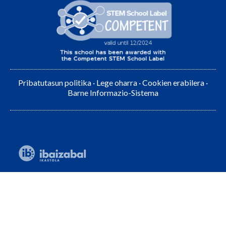
Pribatutasun politika
·
Lege oharra
·
Cookien erabilera
·
Barne Informazio-Sistema