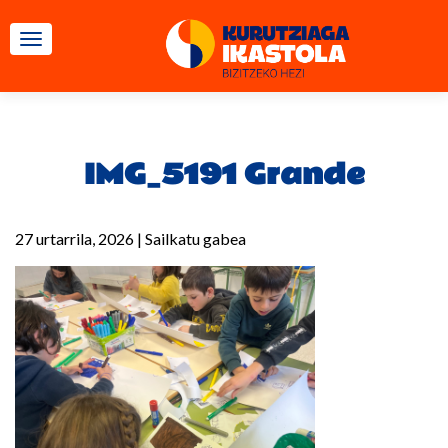
TOGGLE NAVIGATION
IMG_5191 Grande
27 urtarrila, 2026
|
Sailkatu gabea