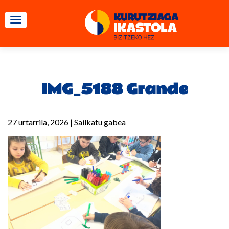
TOGGLE NAVIGATION
IMG_5188 Grande
27 urtarrila, 2026
|
Sailkatu gabea