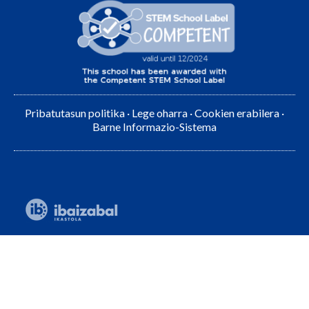
Pribatutasun politika
·
Lege oharra
·
Cookien erabilera
·
Barne Informazio-Sistema