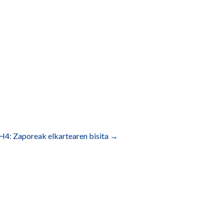
H4: Zaporeak elkartearen bisita
→