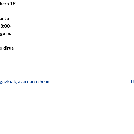
akera 1€
parte
8:00-
gara.
o dirua
gazkiak, azaroaren 5ean
L