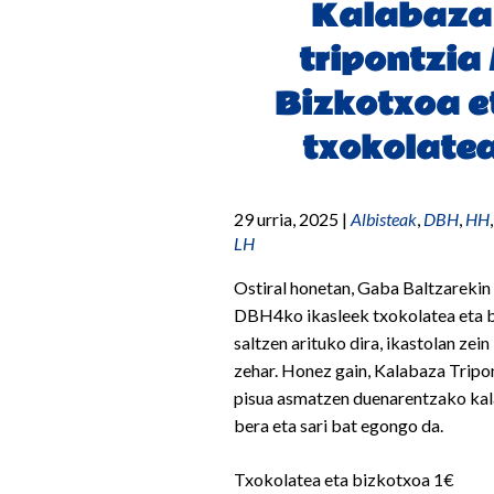
Kalabaza
tripontzia 
Bizkotxoa e
txokolate
29 urria, 2025
|
Albisteak
,
DBH
,
HH
LH
Ostiral honetan, Gaba Baltzarekin
DBH4ko ikasleek txokolatea eta 
saltzen arituko dira, ikastolan zein
zehar. Honez gain, Kalabaza Tripo
pisua asmatzen duenarentzako ka
bera eta sari bat egongo da.
Txokolatea eta bizkotxoa 1€