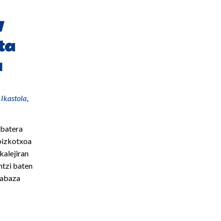
/
ta
a
,
Ikastola
,
 batera
bizkotxoa
 kalejiran
ntzi baten
labaza