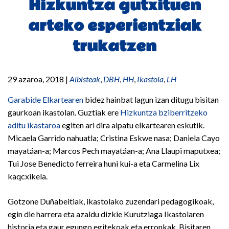
Hizkuntza gutxituen
arteko esperientziak
trukatzen
29 azaroa, 2018
|
Albisteak
,
DBH
,
HH
,
Ikastola
,
LH
Garabide Elkartearen
bidez hainbat lagun izan ditugu bisitan
gaurkoan ikastolan. Guztiak ere
Hizkuntza bziberritzeko
aditu ikastaroa
egiten ari dira aipatu elkartearen eskutik.
Micaela Garrido nahuatla; Cristina Eskwe nasa; Daniela Cayo
mayatáan-a; Marcos Pech mayatáan-a; Ana Llaupi maputxea;
Tui Jose Benedicto ferreira huni kui-a eta Carmelina Lix
kaqcxikela.
Gotzone Duñabeitiak, ikastolako zuzendari pedagogikoak,
egin die harrera eta azaldu dizkie Kurutziaga Ikastolaren
historia eta gaur egungo egitekoak eta erronkak. Bisitaren