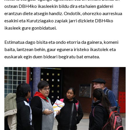
ostean DBH4ko ikasleekin bildu dira eta haien galderei
erantzun diete atsegin handiz. Ondotik, ohorezko aurreskua
esakini eta Kurutziagako zapiak jarri dizkiete DBH4ko
ikasleek gure gonbidatuei.
Estimatua dago bisita eta ondo etorria da gainera, komeni
baita, lantzean behin, gaur egunera iristeko ikastolek eta
euskarak egin duen bideari begiratu bat ematea.