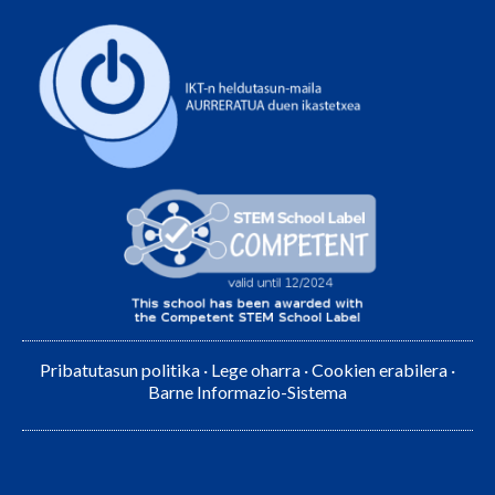
Pribatutasun politika
·
Lege oharra
·
Cookien erabilera
·
Barne Informazio-Sistema