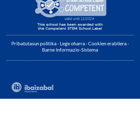
Pribatutasun politika
·
Lege oharra
·
Cookien erabilera
·
Barne Informazio-Sistema