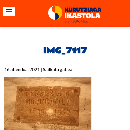
TOGGLE NAVIGATION
IMG_7117
16 abendua, 2021
|
Sailkatu gabea