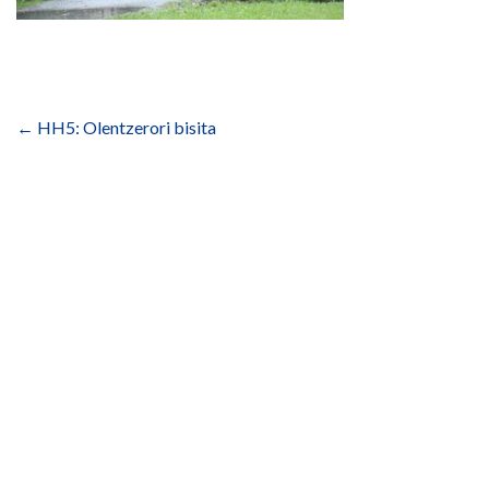
Bidalketetan
zehar
←
HH5: Olentzerori bisita
nabigatu