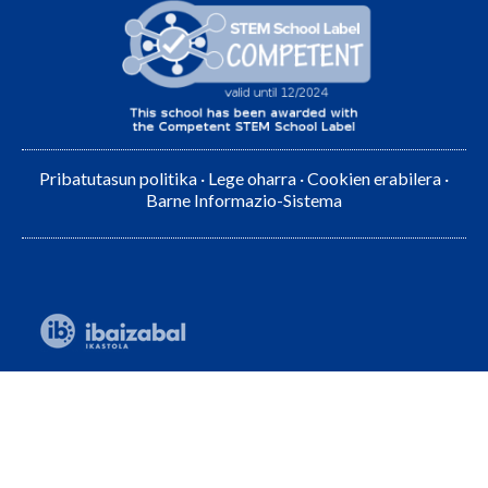
Pribatutasun politika
·
Lege oharra
·
Cookien erabilera
·
Barne Informazio-Sistema