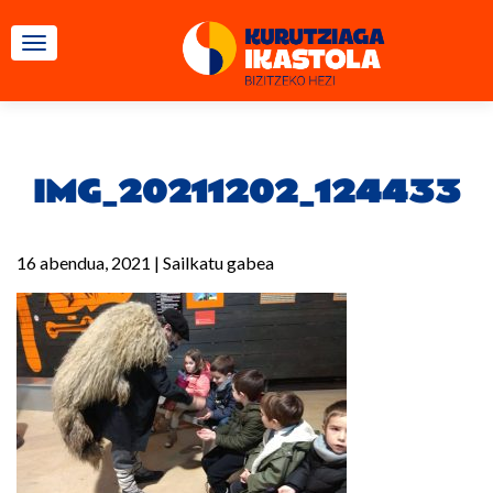
TOGGLE NAVIGATION
IMG_20211202_124433
16 abendua, 2021
|
Sailkatu gabea