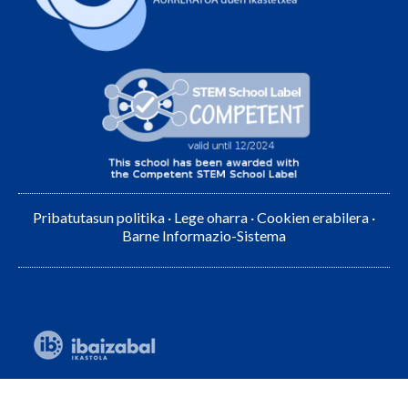
Pribatutasun politika
·
Lege oharra
·
Cookien erabilera
·
Barne Informazio-Sistema