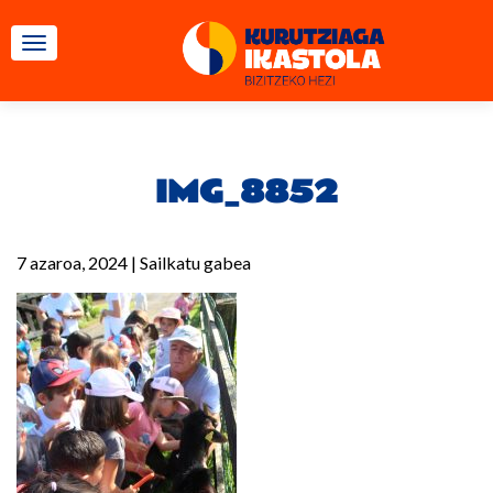
TOGGLE NAVIGATION
IMG_8852
7 azaroa, 2024
|
Sailkatu gabea