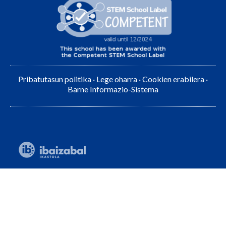
Pribatutasun politika
·
Lege oharra
·
Cookien erabilera
·
Barne Informazio-Sistema