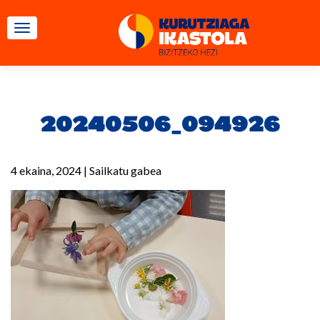
TOGGLE NAVIGATION
20240506_094926
4 ekaina, 2024
|
Sailkatu gabea