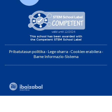
Pribatutasun politika
·
Lege oharra
·
Cookien erabilera
·
Barne Informazio-Sistema