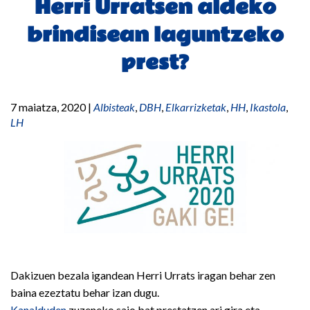
Herri Urratsen aldeko
brindisean laguntzeko
prest?
7 maiatza, 2020
|
Albisteak
,
DBH
,
Elkarrizketak
,
HH
,
Ikastola
,
LH
Dakizuen bezala igandean Herri Urrats iragan behar zen
baina ezeztatu behar izan dugu.
Kanalduden
zuzeneko saio bat prestatzen ari gira eta