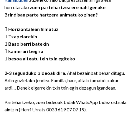
horretarako
zuen partehartzea ere nahi genuke
.
Brindisan parte hartzera animatuko zinen?
 Horizontalean filmatuz
 Txapelarekin
 Baso berri batekin
 kamerari begira
 besoa altxatu txin txin egiteko
2-3 segunduko bideoak dira
. Ahal bezainbat behar ditugu.
Adin guzietako jendea. Familia, haur, aitatxi amatxi, xakur,
ardi… Denek elgarrekin txin txin egin dezagun igandean.
Partehartzeko, zuen bideoak bidali WhatsApp bidez ostirala
aintzin (Herri Urrats 0033 619 07 07 19).
Bidalketetan