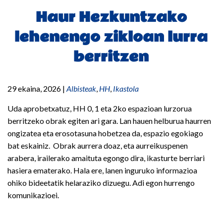
Haur Hezkuntzako
lehenengo zikloan lurra
berritzen
29 ekaina, 2026
|
Albisteak
,
HH
,
Ikastola
Uda aprobetxatuz, HH 0, 1 eta 2ko espazioan lurzorua
berritzeko obrak egiten ari gara. Lan hauen helburua haurren
ongizatea eta erosotasuna hobetzea da, espazio egokiago
bat eskainiz. Obrak aurrera doaz, eta aurreikuspenen
arabera, irailerako amaituta egongo dira, ikasturte berriari
hasiera ematerako. Hala ere, lanen inguruko informazioa
ohiko bideetatik helaraziko dizuegu. Adi egon hurrengo
komunikazioei.
Bidalketetan