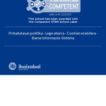
Pribatutasun politika
·
Lege oharra
·
Cookien erabilera
·
Barne Informazio-Sistema