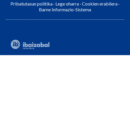
Pribatutasun politika
·
Lege oharra
·
Cookien erabilera
·
Barne Informazio-Sistema