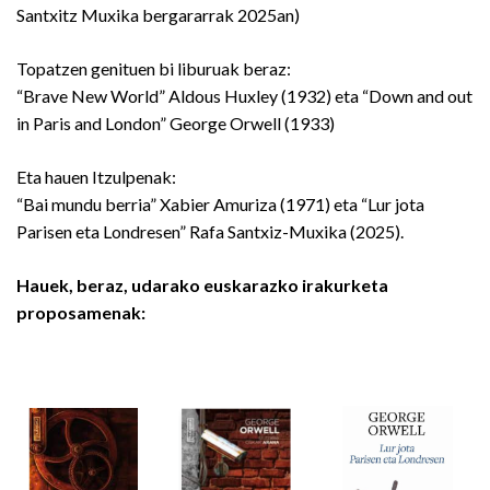
Santxitz Muxika bergararrak 2025an)
Topatzen genituen bi liburuak beraz:
“Brave New World” Aldous Huxley (1932) eta “Down and out
in Paris and London” George Orwell (1933)
Eta hauen Itzulpenak:
“Bai mundu berria” Xabier Amuriza (1971) eta “Lur jota
Parisen eta Londresen” Rafa Santxiz-Muxika (2025).
Hauek, beraz, udarako euskarazko irakurketa
proposamenak: