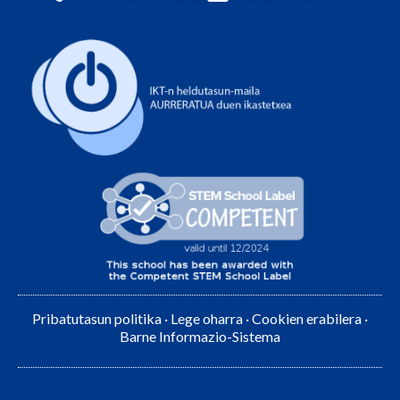
Pribatutasun politika
·
Lege oharra
·
Cookien erabilera
·
Barne Informazio-Sistema