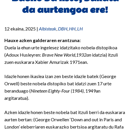
da aurtengoa ere!
12 ekaina, 2025
|
Albisteak
,
DBH
,
HH
,
LH
Hauxe azken galderaren erantzuna:
Duela ia ehun urte ingelesez idatzitako nobela distopikoa
(Adoux Husleyren:
Brave New World,1932an
idatzia) itzuli
zuen euskarara Xabier Amurizak 1971ean.
Idazle honen ikaslea izan zen beste idazle batek (George
Orwell) beste nobela distopiko bat idatzi zuen 17 urte
beranduago (
Nineteen Eighty-Four (1984)
, 1949an
argitaratua).
Azken idazle honen beste nobela bat itzuli berri da euskarara
aurten bertan: (George Orwellen ‘Down and out in Paris and
London’ eleberriaren euskarazko bertsioa argitaratu du Rafa