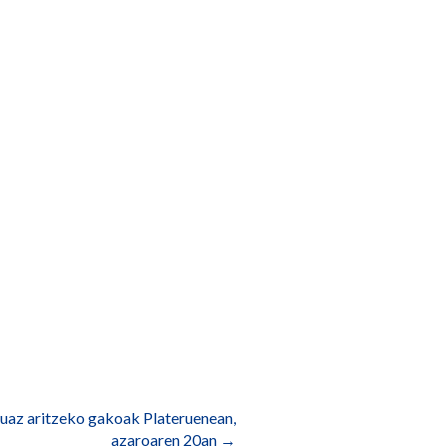
az aritzeko gakoak Plateruenean,
azaroaren 20an
→