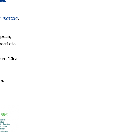
H
,
Ikastola
,
apean,
arri eta
ren 14ra
ra: