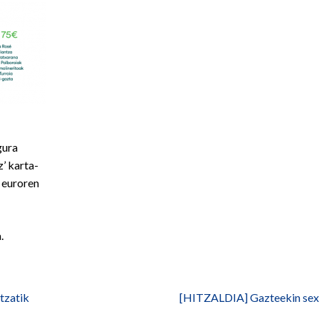
gura
’ karta-
 euroren
.
tzatik
[HITZALDIA] Gazteekin sexu