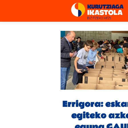
Errigora: eska
egiteko azk
eguna GAU