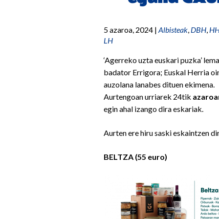
5 azaroa, 2024
|
Albisteak
,
DBH
,
H
LH
‘Agerreko uzta euskari puzka’ lem
badator Errigora; Euskal Herria oin
auzolana lanabes dituen ekimena.
Aurtengoan urriarek 24tik
azaroa
egin ahal izango dira eskariak.
Aurten ere hiru saski eskaintzen di
BELTZA (55 euro)