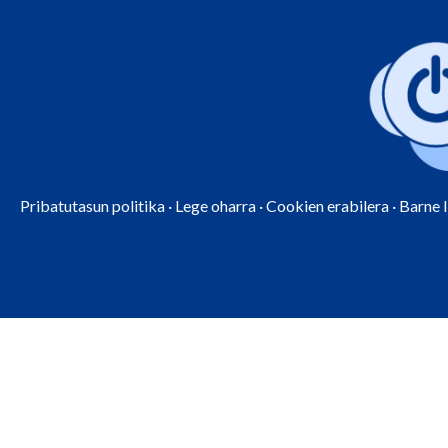
Pribatutasun politika
·
Lege oharra
·
Cookien erabilera
·
Barne 