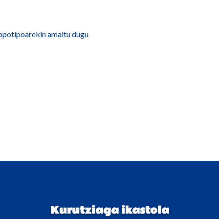
opotipoarekin amaitu dugu
Kurutziaga ikastola