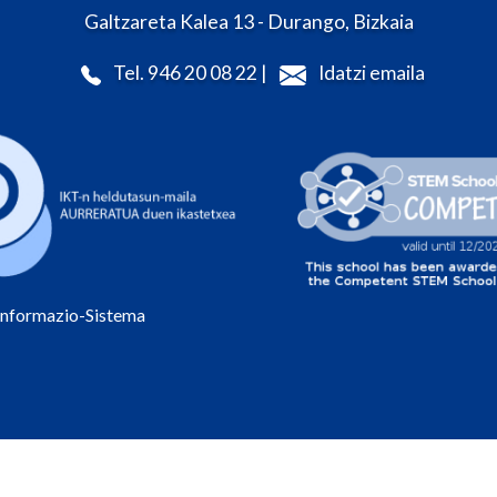
Galtzareta Kalea 13 - Durango, Bizkaia
Tel. 946 20 08 22 |
Idatzi emaila
Informazio-Sistema