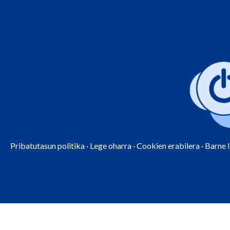
Pribatutasun politika
·
Lege oharra
·
Cookien erabilera
·
Barne 