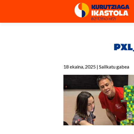
PXL
18 ekaina, 2025
|
Sailkatu gabea