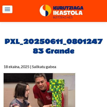
TOGGLE NAVIGATION
PXL_20250611_0801247
83 Grande
18 ekaina, 2025
|
Sailkatu gabea