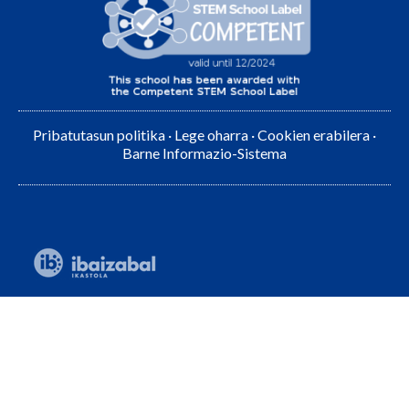
Pribatutasun politika
·
Lege oharra
·
Cookien erabilera
·
Barne Informazio-Sistema