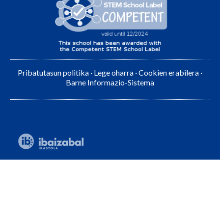
Pribatutasun politika
·
Lege oharra
·
Cookien erabilera
·
Barne Informazio-Sistema