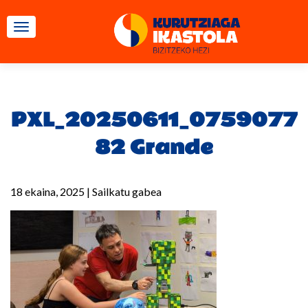
TOGGLE NAVIGATION
PXL_20250611_0759077
82 Grande
18 ekaina, 2025
|
Sailkatu gabea