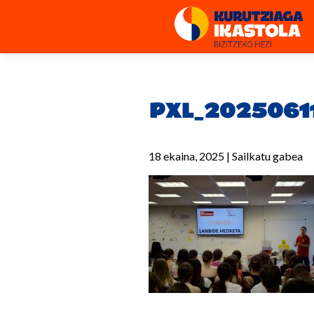
PXL_2025061
18 ekaina, 2025
|
Sailkatu gabea