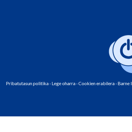
Pribatutasun politika
·
Lege oharra
·
Cookien erabilera
·
Barne 