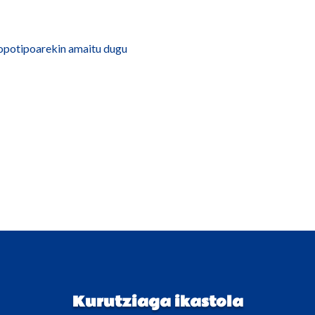
opotipoarekin amaitu dugu
Kurutziaga ikastola