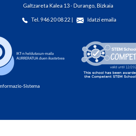
Galtzareta Kalea 13 - Durango, Bizkaia
Tel. 946 20 08 22 |
Idatzi emaila
Informazio-Sistema