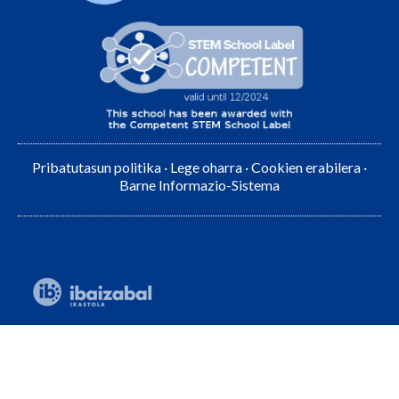
Pribatutasun politika
·
Lege oharra
·
Cookien erabilera
·
Barne Informazio-Sistema