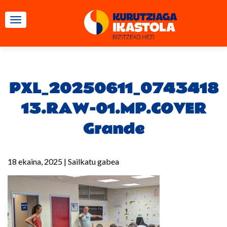
TOGGLE NAVIGATION
PXL_20250611_0743418
13.RAW-01.MP.COVER
Grande
18 ekaina, 2025
|
Sailkatu gabea