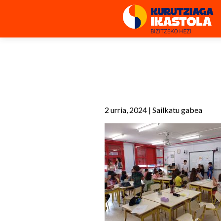
2 urria, 2024
|
Sailkatu gabea