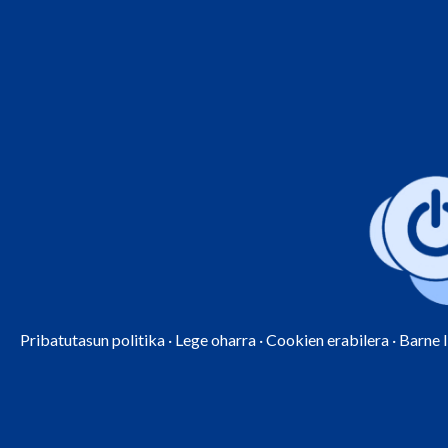
Pribatutasun politika
·
Lege oharra
·
Cookien erabilera
·
Barne 