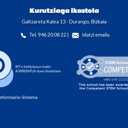
Kurutziaga ikastola
Galtzareta Kalea 13 - Durango, Bizkaia
Tel. 946 20 08 22 |
Idatzi emaila
Informazio-Sistema