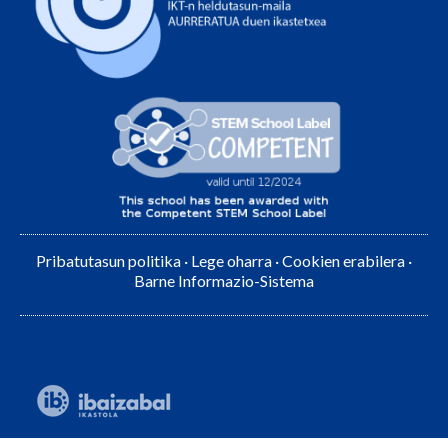
Pribatutasun politika
·
Lege oharra
·
Cookien erabilera
·
Barne Informazio-Sistema