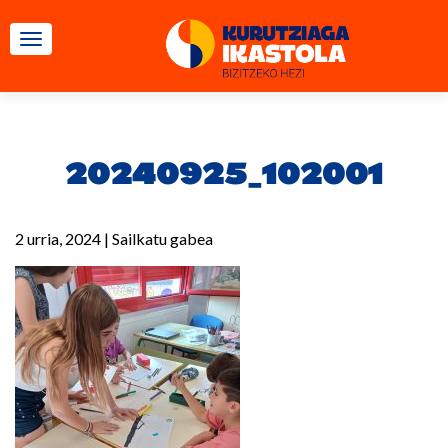
TOGGLE NAVIGATION
20240925_102001
2 urria, 2024
|
Sailkatu gabea