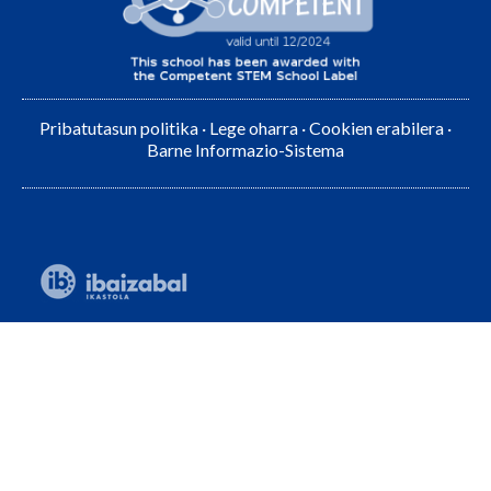
Pribatutasun politika
·
Lege oharra
·
Cookien erabilera
·
Barne Informazio-Sistema