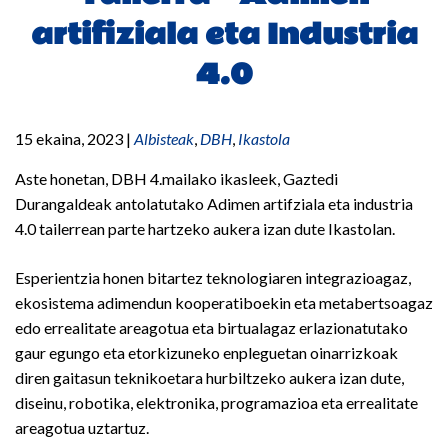
artifiziala eta Industria
4.0
15 ekaina, 2023
|
Albisteak
,
DBH
,
Ikastola
Aste honetan, DBH 4.mailako ikasleek, Gaztedi
Durangaldeak antolatutako Adimen artifziala eta industria
4.0 tailerrean parte hartzeko aukera izan dute Ikastolan.
Esperientzia honen bitartez teknologiaren integrazioagaz,
ekosistema adimendun kooperatiboekin eta metabertsoagaz
edo errealitate areagotua eta birtualagaz erlazionatutako
gaur egungo eta etorkizuneko enpleguetan oinarrizkoak
diren gaitasun teknikoetara hurbiltzeko aukera izan dute,
diseinu, robotika, elektronika, programazioa eta errealitate
areagotua uztartuz.