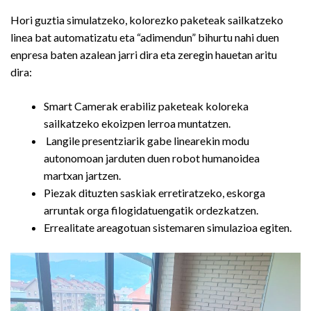
Hori guztia simulatzeko, kolorezko paketeak sailkatzeko
linea bat automatizatu eta “adimendun” bihurtu nahi duen
enpresa baten azalean jarri dira eta zeregin hauetan aritu
dira:
Smart Camerak erabiliz paketeak koloreka
sailkatzeko ekoizpen lerroa muntatzen.
Langile presentziarik gabe linearekin modu
autonomoan jarduten duen robot humanoidea
martxan jartzen.
Piezak dituzten saskiak erretiratzeko, eskorga
arruntak orga filogidatuengatik ordezkatzen.
Errealitate areagotuan sistemaren simulazioa egiten.