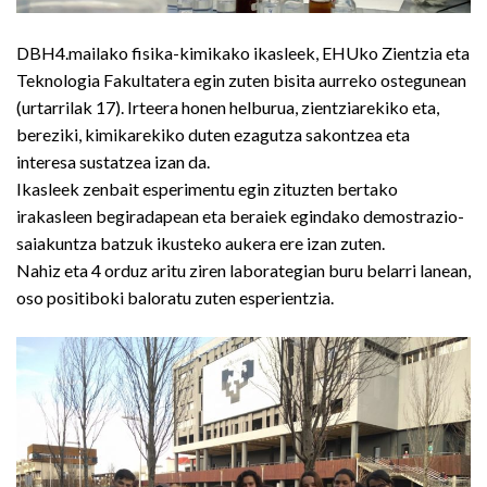
DBH4.mailako fisika-kimikako ikasleek, EHUko Zientzia eta
Teknologia Fakultatera egin zuten bisita aurreko ostegunean
(urtarrilak 17). Irteera honen helburua, zientziarekiko eta,
bereziki, kimikarekiko duten ezagutza sakontzea eta
interesa sustatzea izan da.
Ikasleek zenbait esperimentu egin zituzten bertako
irakasleen begiradapean eta beraiek egindako demostrazio-
saiakuntza batzuk ikusteko aukera ere izan zuten.
Nahiz eta 4 orduz aritu ziren laborategian buru belarri lanean,
oso positiboki baloratu zuten esperientzia.