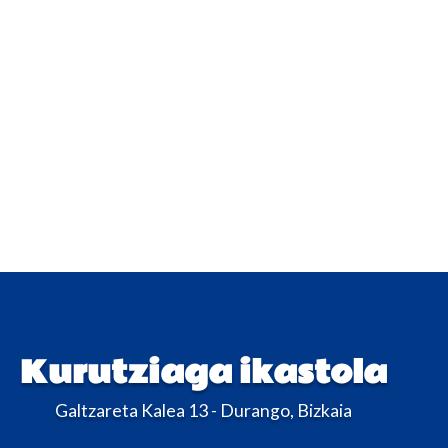
Kurutziaga ikastola
Galtzareta Kalea 13 - Durango, Bizkaia