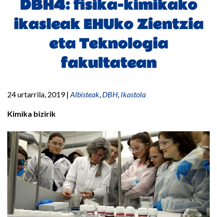
DBH4: fisika-kimikako
ikasleak EHUko Zientzia
eta Teknologia
fakultatean
24 urtarrila, 2019
|
Albisteak
,
DBH
,
Ikastola
Kimika bizirik