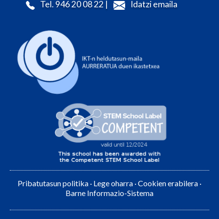
Tel. 946 20 08 22 |
Idatzi emaila
Pribatutasun politika
·
Lege oharra
·
Cookien erabilera
·
Barne Informazio-Sistema