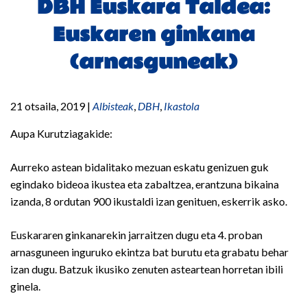
DBH Euskara Taldea:
Euskaren ginkana
(arnasguneak)
21 otsaila, 2019
|
Albisteak
,
DBH
,
Ikastola
Aupa Kurutziagakide:
Aurreko astean bidalitako mezuan eskatu genizuen guk
egindako bideoa ikustea eta zabaltzea, erantzuna bikaina
izanda, 8 ordutan 900 ikustaldi izan genituen, eskerrik asko.
Euskararen ginkanarekin jarraitzen dugu eta 4. proban
arnasguneen inguruko ekintza bat burutu eta grabatu behar
izan dugu. Batzuk ikusiko zenuten asteartean horretan ibili
ginela.