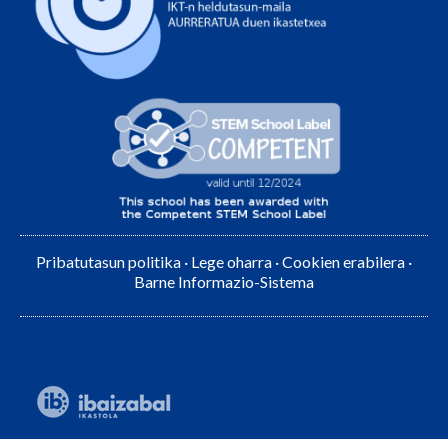
Pribatutasun politika
·
Lege oharra
·
Cookien erabilera
·
Barne Informazio-Sistema