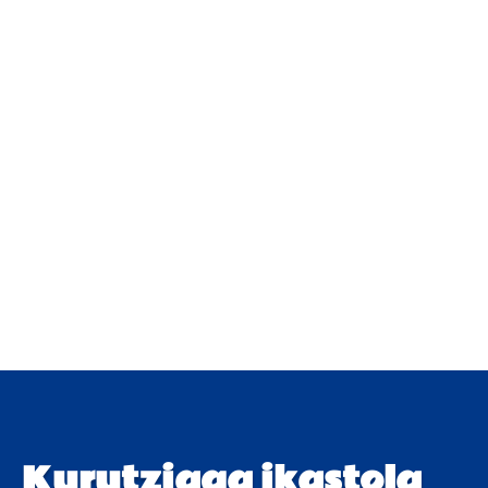
Kurutziaga ikastola