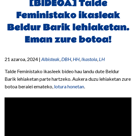
[BIDEOA] Talde
Feministako ikasleak
Beldur Barik lehiaketan.
Eman zure botoa!
21 azaroa, 2024
|
Albisteak
,
DBH
,
HH
,
Ikastola
,
LH
Talde Feministako ikasleek bideo hau landu dute Beldur
Barik lehiaketan parte hartzeko. Aukera duzu lehiaketan zure
botoa beraiei emateko,
lotura honetan
.