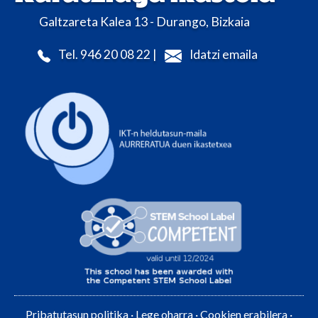
Galtzareta Kalea 13 - Durango, Bizkaia
Tel. 946 20 08 22 |
Idatzi emaila
Pribatutasun politika
·
Lege oharra
·
Cookien erabilera
·