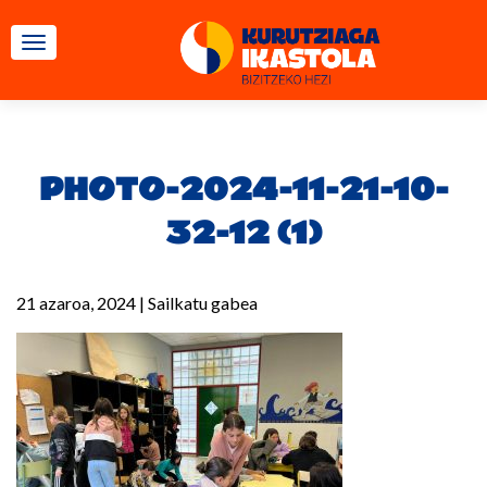
TOGGLE NAVIGATION
PHOTO-2024-11-21-10-
32-12 (1)
21 azaroa, 2024
|
Sailkatu gabea