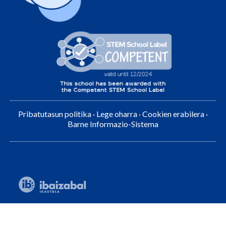
Pribatutasun politika
·
Lege oharra
·
Cookien erabilera
·
Barne Informazio-Sistema