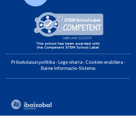
Pribatutasun politika
·
Lege oharra
·
Cookien erabilera
·
Barne Informazio-Sistema