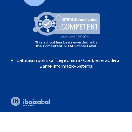
Pribatutasun politika
·
Lege oharra
·
Cookien erabilera
·
Barne Informazio-Sistema