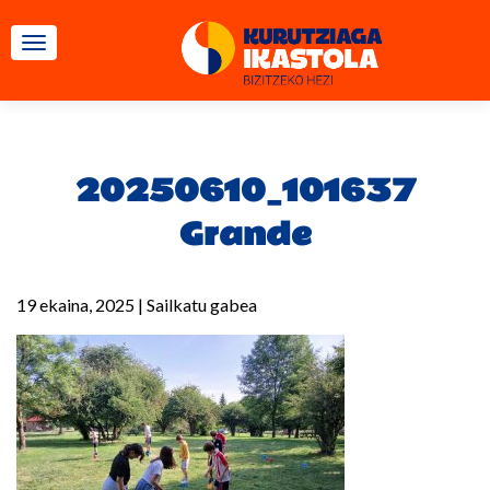
TOGGLE NAVIGATION
20250610_101637
Grande
19 ekaina, 2025
|
Sailkatu gabea