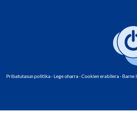
Pribatutasun politika
·
Lege oharra
·
Cookien erabilera
·
Barne 