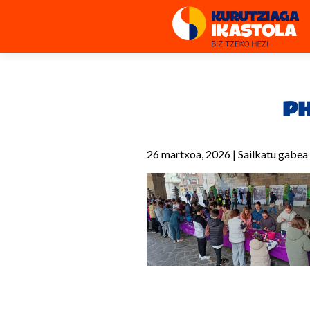
PH
26 martxoa, 2026
|
Sailkatu gabea