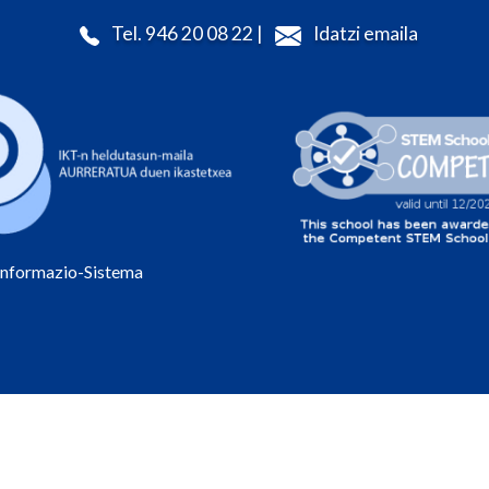
Tel. 946 20 08 22 |
Idatzi emaila
Informazio-Sistema