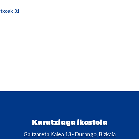
txoak 31
Kurutziaga ikastola
Galtzareta Kalea 13 - Durango, Bizkaia