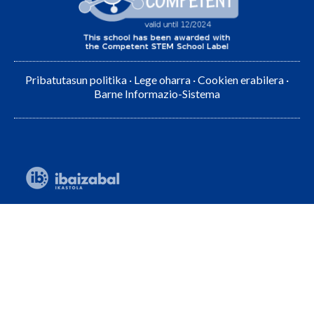
Pribatutasun politika
·
Lege oharra
·
Cookien erabilera
·
Barne Informazio-Sistema