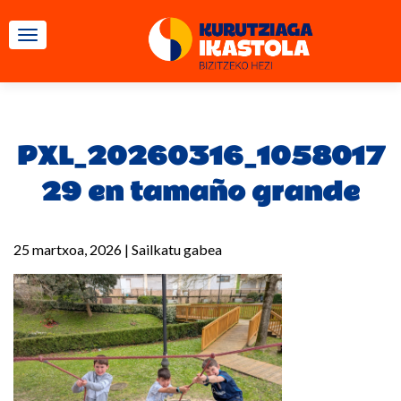
TOGGLE NAVIGATION
PXL_20260316_1058017
29 en tamaño grande
25 martxoa, 2026
|
Sailkatu gabea