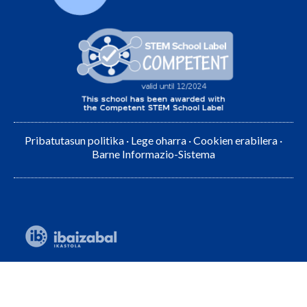
Pribatutasun politika
·
Lege oharra
·
Cookien erabilera
·
Barne Informazio-Sistema