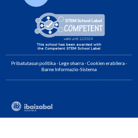
Pribatutasun politika
·
Lege oharra
·
Cookien erabilera
·
Barne Informazio-Sistema