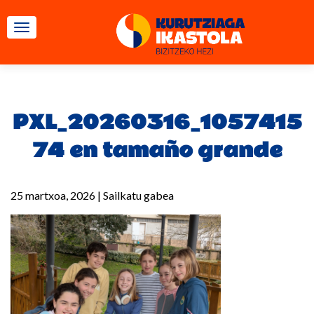
TOGGLE NAVIGATION
PXL_20260316_1057415
74 en tamaño grande
25 martxoa, 2026
|
Sailkatu gabea