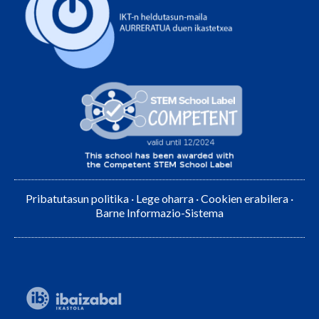
Pribatutasun politika
·
Lege oharra
·
Cookien erabilera
·
Barne Informazio-Sistema