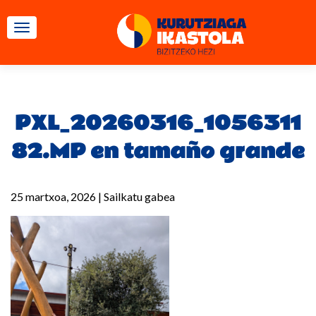
TOGGLE NAVIGATION
PXL_20260316_1056311
82.MP en tamaño grande
25 martxoa, 2026
|
Sailkatu gabea