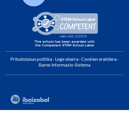
Pribatutasun politika
·
Lege oharra
·
Cookien erabilera
·
Barne Informazio-Sistema