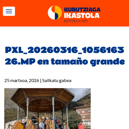
TOGGLE NAVIGATION
PXL_20260316_1056163
26.MP en tamaño grande
25 martxoa, 2026
|
Sailkatu gabea