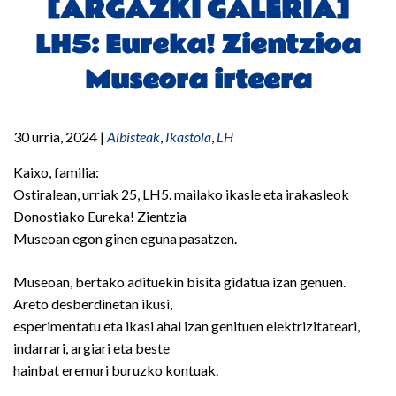
[ARGAZKI GALERIA]
LH5: Eureka! Zientzioa
Museora irteera
30 urria, 2024
|
Albisteak
,
Ikastola
,
LH
Kaixo, familia:
Ostiralean, urriak 25, LH5. mailako ikasle eta irakasleok
Donostiako Eureka! Zientzia
Museoan egon ginen eguna pasatzen.
Museoan, bertako adituekin bisita gidatua izan genuen.
Areto desberdinetan ikusi,
esperimentatu eta ikasi ahal izan genituen elektrizitateari,
indarrari, argiari eta beste
hainbat eremuri buruzko kontuak.