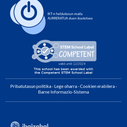
Pribatutasun politika
·
Lege oharra
·
Cookien erabilera
·
Barne Informazio-Sistema