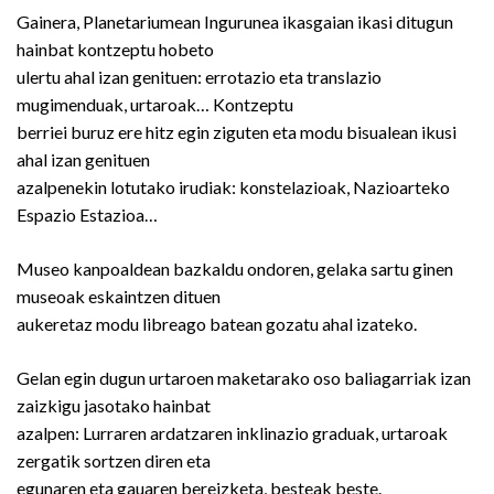
Gainera, Planetariumean Ingurunea ikasgaian ikasi ditugun
hainbat kontzeptu hobeto
ulertu ahal izan genituen: errotazio eta translazio
mugimenduak, urtaroak… Kontzeptu
berriei buruz ere hitz egin ziguten eta modu bisualean ikusi
ahal izan genituen
azalpenekin lotutako irudiak: konstelazioak, Nazioarteko
Espazio Estazioa…
Museo kanpoaldean bazkaldu ondoren, gelaka sartu ginen
museoak eskaintzen dituen
aukeretaz modu libreago batean gozatu ahal izateko.
Gelan egin dugun urtaroen maketarako oso baliagarriak izan
zaizkigu jasotako hainbat
azalpen: Lurraren ardatzaren inklinazio graduak, urtaroak
zergatik sortzen diren eta
egunaren eta gauaren bereizketa, besteak beste.