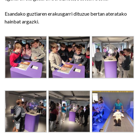
Esandako guztiaren erakusgarri dituzue bertan ateratako
hainbat argazki.