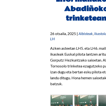
Abadiñok
trinketea
26 otsaila, 2025
|
Albisteak
,
Ikastol
LH
Azken asteetan LH5. eta LH6. mai
ikasleak Euskal pilota lantzen arit
Gorputz Hezkuntzako saioetan. 
Tornosolo trinketea ezagutzeko p
izan dugu eta bertan esku pilota et
landu ditugu. Hona hemen saioeta
batzuk.