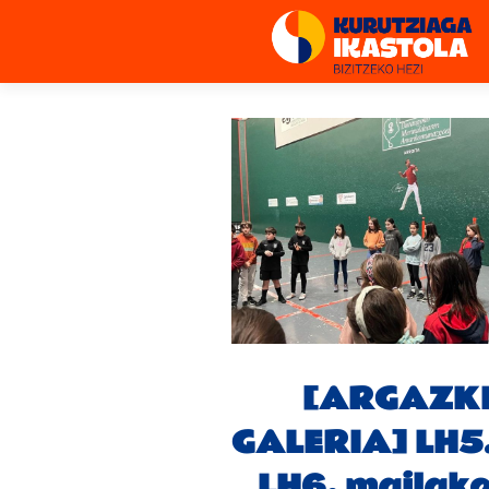
[ARGAZK
GALERIA] LH5.
LH6. mailak