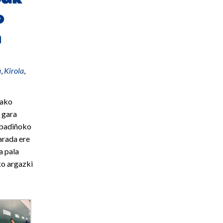
o
n
a
,
Kirola
,
lako
u gara
Abadiñoko
arada ere
a pala
ko argazki