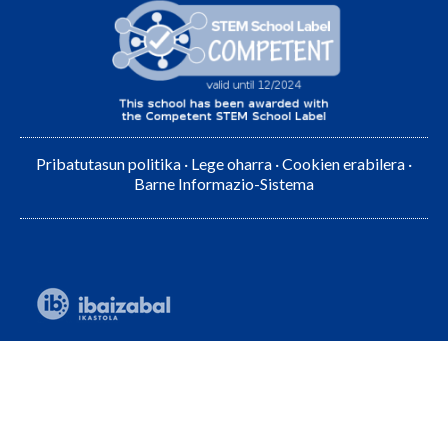
Pribatutasun politika
·
Lege oharra
·
Cookien erabilera
·
Barne Informazio-Sistema