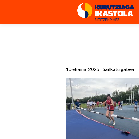
10 ekaina, 2025
|
Sailkatu gabea