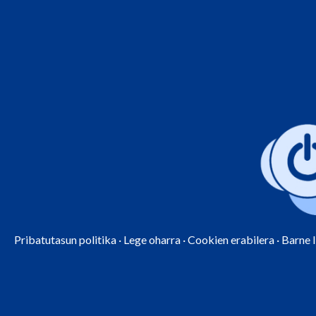
Pribatutasun politika
·
Lege oharra
·
Cookien erabilera
·
Barne 