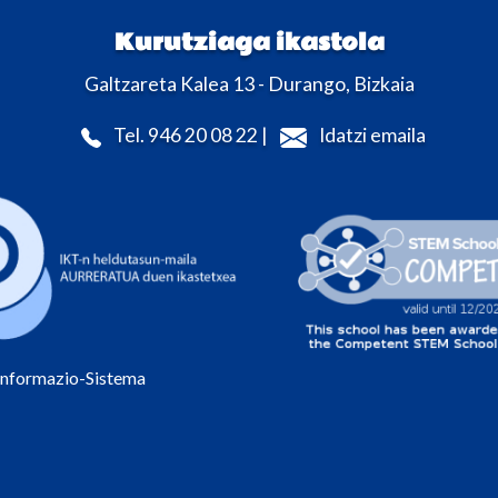
Kurutziaga ikastola
Galtzareta Kalea 13 - Durango, Bizkaia
Tel. 946 20 08 22 |
Idatzi emaila
Informazio-Sistema